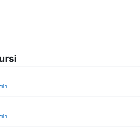
ursi
min
min