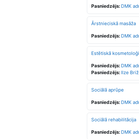
Pasniedzējs:
DMK ad
Ārstnieciskā masāža
Pasniedzējs:
DMK ad
Estētiskā kosmetoloģi
Pasniedzējs:
DMK ad
Pasniedzējs:
Ilze Bri
Sociālā aprūpe
Pasniedzējs:
DMK ad
Sociālā rehabilitācija
Pasniedzējs:
DMK ad