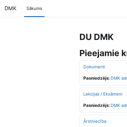
Atvērt galveno saturu
DMK
Sākums
DU DMK
Pieejamie k
Dokumenti
Pasniedzējs:
DMK ad
Lekcijas / Eksāmeni
Pasniedzējs:
DMK ad
Ārstniecība