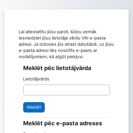
Atvērt galveno saturu
Lai atiestatītu jūsu paroli, lūdzu zemāk
iesniedziet jūsu lietotāja vārdu VAI e-pasta
adresi. Ja izdosies jūs atrast datubāzē, uz jūsu
e-pasta adresi tiks nosūtīts e-pasts ar
norādījumiem, kā atgūt piekļuvi.
Meklēt pēc lietotājvārda
Meklēt pēc lietotājvārda
Lietotājvārds
Meklēt pēc e-pasta adreses
Meklēt pēc e-pasta adreses